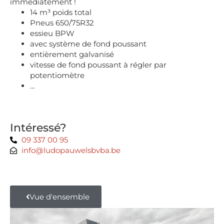
immédiatement !
14 m³ poids total
Pneus 650/75R32
essieu BPW
avec système de fond poussant
entièrement galvanisé
vitesse de fond poussant à régler par
potentiomètre
…
Intéressé?
09 337 00 95
info@ludopauwelsbvba.be
Vue d'ensemble