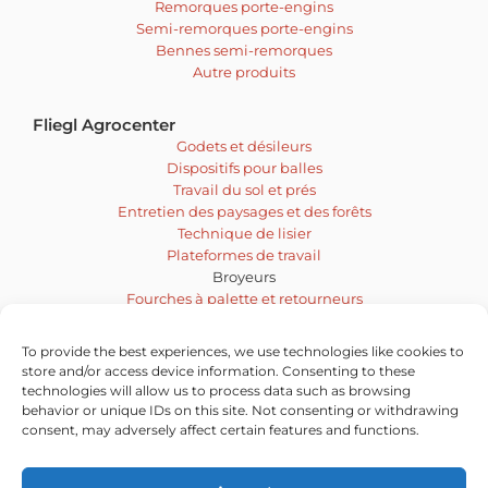
Remorques porte-engins
Semi-remorques porte-engins
Bennes semi-remorques
Autre produits
Fliegl Agrocenter
Godets et désileurs
Dispositifs pour balles
Travail du sol et prés
Entretien des paysages et des forêts
Technique de lisier
Plateformes de travail
Broyeurs
Fourches à palette et retourneurs
Malaxeur et tarière
Engins de déblayage
To provide the best experiences, we use technologies like cookies to
Balayeuses
store and/or access device information. Consenting to these
Technique d’affouragement et d’ensilage
technologies will allow us to process data such as browsing
behavior or unique IDs on this site. Not consenting or withdrawing
Vacatures
consent, may adversely affect certain features and functions.