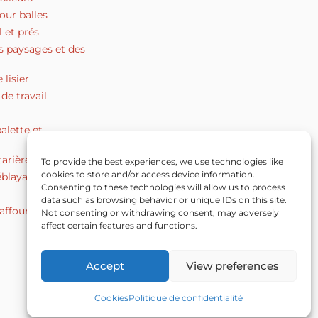
our balles
l et prés
s paysages et des
 lisier
de travail
alette et
tarière
To provide the best experiences, we use technologies like
cookies to store and/or access device information.
éblayage
Consenting to these technologies will allow us to process
data such as browsing behavior or unique IDs on this site.
’affouragement et
Not consenting or withdrawing consent, may adversely
affect certain features and functions.
Accept
View preferences
Cookies
Politique de confidentialité