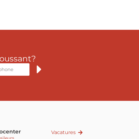
oussant?
rocenter
Vacatures
sileurs