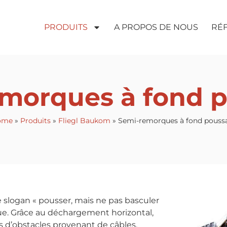
PRODUITS
A PROPOS DE NOUS
RÉ
morques à fond 
ome
»
Produits
»
Fliegl Baukom
»
Semi-remorques à fond pouss
 le slogan « pousser, mais ne pas basculer
que. Grâce au déchargement horizontal,
lus d’obstacles provenant de câbles,