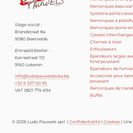
Remorques basculan
Système porte-caiss
Remorques à platef
Siège social :
Remorques porte-en
Brandstraat 8a
Caisses interchange
9080 Beervelde
Citernes à lisier
Enfouisseurs
Entrepôt/atelier :
Épandeurs larges av
Karrestraat 112
fond poussant
9160 Lokeren
Épandeurs de fumier
Accesoires pour ben
info@ludopauwelsbvba.be
poussant
+32 9 337 00 95
Remorques de tran
VAT 0821 774 694
Büffel
© 2026 Ludo Pauwels sprl
|
Confidentialité
|
Cookies
| Une 