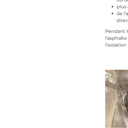
plus 
de l’
dire
Pendant l
l’asphalte
l’isolatio