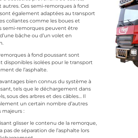
et autres. Ces semi-remorques à fond
sont également adaptées au transport
es collantes comme les boues et
 Les semi-remorques peuvent être
d’une bâche ou d’un volet en
m.
remorques à fond poussant sont
 disponibles isolées pour le transport
tement de l’asphalte.
 avantages bien connus du système à
sant, tels que le déchargement dans
s, sous des arbres et des câbles… Il
alement un certain nombre d’autres
 majeurs :
isant glisser le contenu de la remorque,
y a pas de séparation de l’asphalte lors
échargement,