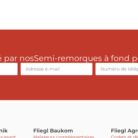
é par nos
Semi-remorques à fond p
nik
Fliegl Baukom
Fliegl Ag
oussant
Malaxeurs complémentaires
Godets et dé