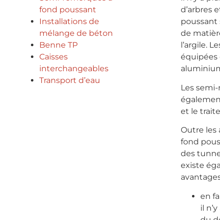
fond poussant
d’arbres 
Installations de
poussant 
mélange de béton
de matièr
Benne TP
l’argile.
Caisses
équipées 
interchangeables
aluminiu
Transport d’eau
Les semi-
également
et le trai
Outre les
fond pous
des tunnel
existe ég
avantages
en fa
il n’
du d