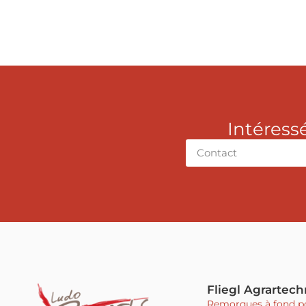
Intéress
Alternative:
Fliegl Agrartech
Remorques à fond p