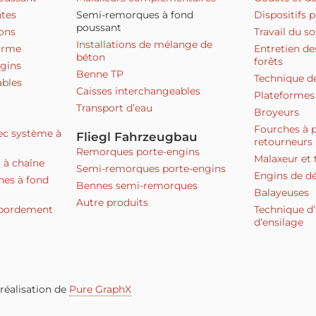
tes
Semi-remorques à fond
Dispositifs p
poussant
ons
Travail du so
Installations de mélange de
orme
Entretien de
béton
forêts
gins
Benne TP
Technique de
ables
Caisses interchangeables
Plateformes 
Transport d’eau
Broyeurs
Fourches à p
ec système à
Fliegl Fahrzeugbau
retourneurs
Remorques porte-engins
Malaxeur et 
 à chaîne
Semi-remorques porte-engins
Engins de d
nes à fond
Bennes semi-remorques
Balayeuses
Autre produits
sbordement
Technique d
d’ensilage
réalisation de
Pure GraphX