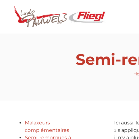
Semi-re
H
Malaxeurs
Ici aussi,
complémentaires
» s’appli
Semi-remorques à
il n’y a p