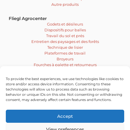
Autre produits
Fliegl Agrocenter
Godets et désileurs
Dispositifs pour balles
Travail du sol et prés
Entretien des paysages et des forêts
Technique de lisier
Plateformes de travail
Broyeurs
Fourches à palette et retourneurs
Malaxeur et tarière
Engins de déblayage
To provide the best experiences, we use technologies like cookies to
Balayeuses
store and/or access device information. Consenting to these
Technique d’affouragement et d’ensilage
technologies will allow us to process data such as browsing
behavior or unique IDs on this site. Not consenting or withdrawing
Vacatures
consent, may adversely affect certain features and functions.
Accept
View preferences