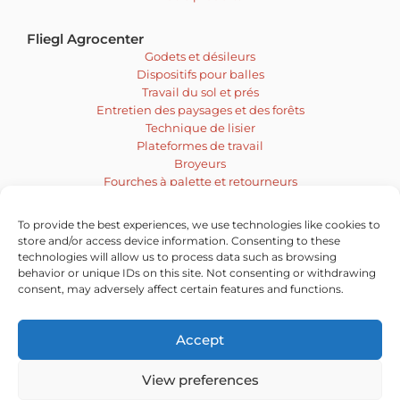
Fliegl Agrocenter
Godets et désileurs
Dispositifs pour balles
Travail du sol et prés
Entretien des paysages et des forêts
Technique de lisier
Plateformes de travail
Broyeurs
Fourches à palette et retourneurs
Malaxeur et tarière
Engins de déblayage
To provide the best experiences, we use technologies like cookies to
Balayeuses
store and/or access device information. Consenting to these
Technique d’affouragement et d’ensilage
technologies will allow us to process data such as browsing
behavior or unique IDs on this site. Not consenting or withdrawing
Vacatures
consent, may adversely affect certain features and functions.
Accept
View preferences
© 2026 Ludo
|
Confidentialité
|
Cookies
| Une réalisation