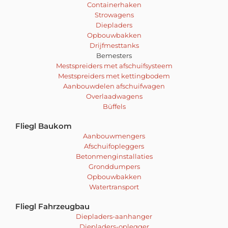
Containerhaken
Strowagens
Diepladers
Opbouwbakken
Drijfmesttanks
Bemesters
Mestspreiders met afschuifsysteem
Mestspreiders met kettingbodem
Aanbouwdelen afschuifwagen
Overlaadwagens
Büffels
Fliegl Baukom
Aanbouwmengers
Afschuifopleggers
Betonmenginstallaties
Gronddumpers
Opbouwbakken
Watertransport
Fliegl Fahrzeugbau
Diepladers-aanhanger
Diepladers-oplegger