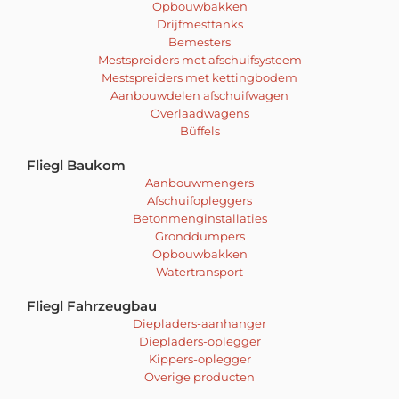
Opbouwbakken
Drijfmesttanks
Bemesters
Mestspreiders met afschuifsysteem
Mestspreiders met kettingbodem
Aanbouwdelen afschuifwagen
Overlaadwagens
Büffels
Fliegl Baukom
Aanbouwmengers
Afschuifopleggers
Betonmenginstallaties
Gronddumpers
Opbouwbakken
Watertransport
Fliegl Fahrzeugbau
Diepladers-aanhanger
Diepladers-oplegger
Kippers-oplegger
Overige producten