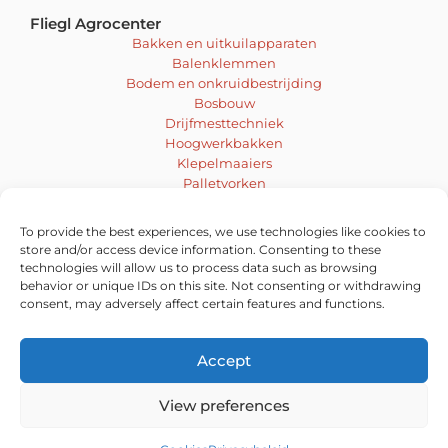
Fliegl Agrocenter
Bakken en uitkuilapparaten
Balenklemmen
Bodem en onkruidbestrijding
Bosbouw
Drijfmesttechniek
Hoogwerkbakken
Klepelmaaiers
Palletvorken
Mengen en boren
Sneeuwschuiven en schuifbladen
To provide the best experiences, we use technologies like cookies to
Veegmachines
store and/or access device information. Consenting to these
Voer- en inkuiltechniek
technologies will allow us to process data such as browsing
behavior or unique IDs on this site. Not consenting or withdrawing
Vacatures
consent, may adversely affect certain features and functions.
Accept
View preferences
© 2026 Ludo
|
Privacy
|
Cookies
| Een realisatie van
Pauwels bv
Pure GraphX