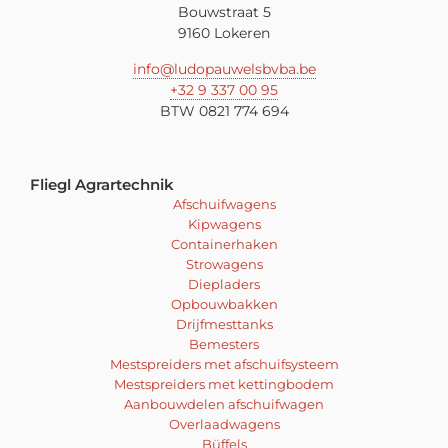
Bouwstraat 5
9160 Lokeren
info@ludopauwelsbvba.be
+32 9 337 00 95
BTW 0821 774 694
Fliegl Agrartechnik
Afschuifwagens
Kipwagens
Containerhaken
Strowagens
Diepladers
Opbouwbakken
Drijfmesttanks
Bemesters
Mestspreiders met afschuifsysteem
Mestspreiders met kettingbodem
Aanbouwdelen afschuifwagen
Overlaadwagens
Büffels