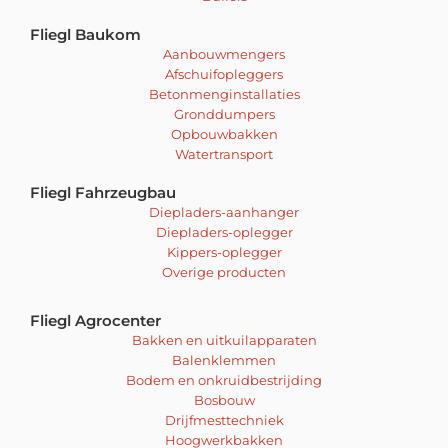
Fliegl Baukom
Aanbouwmengers
Afschuifopleggers
Betonmenginstallaties
Gronddumpers
Opbouwbakken
Watertransport
Fliegl Fahrzeugbau
Diepladers-aanhanger
Diepladers-oplegger
Kippers-oplegger
Overige producten
Fliegl Agrocenter
Bakken en uitkuilapparaten
Balenklemmen
Bodem en onkruidbestrijding
Bosbouw
Drijfmesttechniek
Hoogwerkbakken