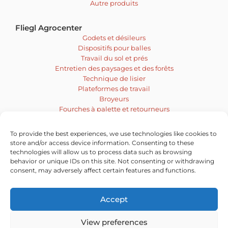
Autre produits
Fliegl Agrocenter
Godets et désileurs
Dispositifs pour balles
Travail du sol et prés
Entretien des paysages et des forêts
Technique de lisier
Plateformes de travail
Broyeurs
Fourches à palette et retourneurs
Malaxeur et tarière
Engins de déblayage
To provide the best experiences, we use technologies like cookies to
Balayeuses
store and/or access device information. Consenting to these
Technique d’affouragement et d’ensilage
technologies will allow us to process data such as browsing
behavior or unique IDs on this site. Not consenting or withdrawing
Vacatures
consent, may adversely affect certain features and functions.
Accept
View preferences