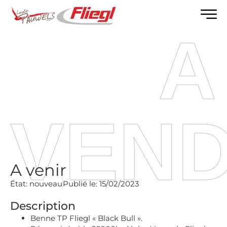
A
VEN
A venir
État:
nouveau
Publié le:
15/02/2023
Description
Benne TP Fliegl « Black Bull ».