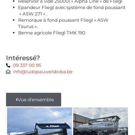
Réservoir à vide 25000l « Alpha Line » de Fliegl
Epandeur Fliegl avec système de fond poussant
» ASW 271 « .
Remorque à fond poussant Fliegl « ASW
Taurus ».
Benne agricole Fliegl TMK 190
Intéressé?
09 337 00 95
info@ludopauwelsbvba.be
Vue d'ensemble