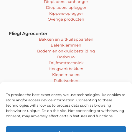
Diepladers-aanhanger
Diepladers-oplegger
Kippers-oplegger
Overige producten
Fliegl Agrocenter
Bakken en uitkuilapparaten
Balenklemmen
Bodem en onkruidbestrijding
Bosbouw
Drijfmesttechniek
Hoogwerkbakken
Klepelmaaiers
Palletvorken
Mengen en boren
Sneeuwschuiven en schuifbladen
To provide the best experiences, we use technologies like cookies to
Veegmachines
store and/or access device information. Consenting to these
Voer- en inkuiltechniek
technologies will allow us to process data such as browsing
behavior or unique IDs on this site. Not consenting or withdrawing
Vacatures
consent, may adversely affect certain features and functions.