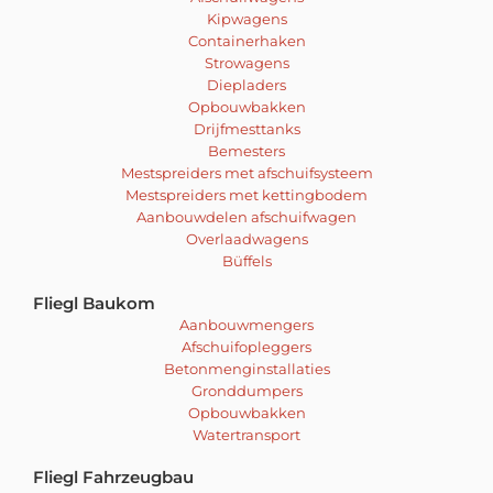
Kipwagens
Containerhaken
Strowagens
Diepladers
Opbouwbakken
Drijfmesttanks
Bemesters
Mestspreiders met afschuifsysteem
Mestspreiders met kettingbodem
Aanbouwdelen afschuifwagen
Overlaadwagens
Büffels
Fliegl Baukom
Aanbouwmengers
Afschuifopleggers
Betonmenginstallaties
Gronddumpers
Opbouwbakken
Watertransport
Fliegl Fahrzeugbau