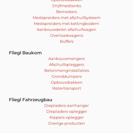
Drijfmesttanks
Bemesters
Mestspreiders met afschuifsysteem
Mestspreiders met kettingbodem
Aanbouwdelen afschuifwagen
Overlaadwagens
Büffels
Fliegl Baukom
Aanbouwmengers
Afschuifopleggers
Betonmenginstallaties
Gronddumpers
Opbouwbakken
Watertransport
Fliegl Fahrzeugbau
Diepladers-aanhanger
Diepladers-oplegger
Kippers-oplegger
Overige producten