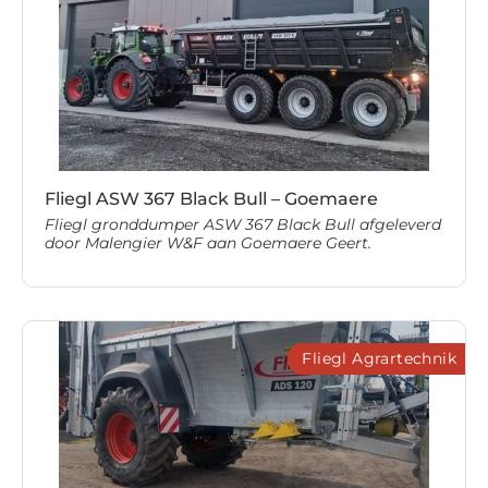
Fliegl ASW 367 Black Bull – Goemaere
Fliegl gronddumper ASW 367 Black Bull afgeleverd
door Malengier W&F aan Goemaere Geert.
Fliegl Agrartechnik