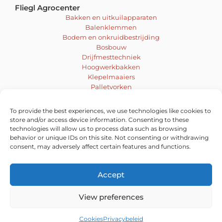
Fliegl Agrocenter
Bakken en uitkuilapparaten
Balenklemmen
Bodem en onkruidbestrijding
Bosbouw
Drijfmesttechniek
Hoogwerkbakken
Klepelmaaiers
Palletvorken
Mengen en boren
Sneeuwschuiven en schuifbladen
To provide the best experiences, we use technologies like cookies to
Veegmachines
store and/or access device information. Consenting to these
Voer- en inkuiltechniek
technologies will allow us to process data such as browsing
behavior or unique IDs on this site. Not consenting or withdrawing
Vacatures
consent, may adversely affect certain features and functions.
Accept
View preferences
© 2026 Ludo
|
Privacy
|
Cookies
| Een realisatie van
Pauwels bv
Pure GraphX
Cookies
Privacybeleid